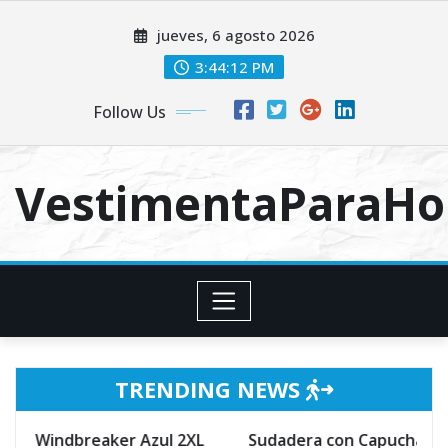
Skip
jueves, 6 agosto 2026
to
content
3:44:13 PM
Follow Us
VestimentaParaH
TRENDING NEWS
Sudadera con Capucha para Hombre,ZARLLE Cuello Redo