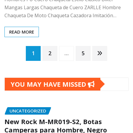
Mangas Largas Chaqueta de Cuero ZARLLE Hombre
Chaqueta De Moto Chaqueta Cazadora Imitación…
READ MORE
Posts
1
2
…
5
pagination
YOU MAY HAVE MISSED
UNCATEGORIZED
New Rock M-MR019-S2, Botas
Camperas para Hombre, Negro