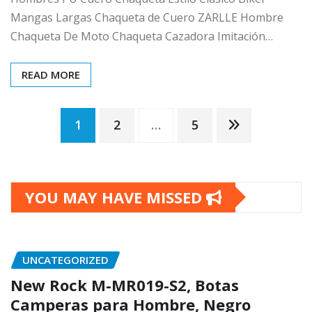
Mangas Largas Chaqueta de Cuero ZARLLE Hombre
Chaqueta De Moto Chaqueta Cazadora Imitación…
READ MORE
Posts
1
2
…
5
pagination
YOU MAY HAVE MISSED
UNCATEGORIZED
New Rock M-MR019-S2, Botas
Camperas para Hombre, Negro