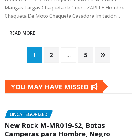
Mangas Largas Chaqueta de Cuero ZARLLE Hombre
Chaqueta De Moto Chaqueta Cazadora Imitación…
READ MORE
Posts
1
2
…
5
pagination
YOU MAY HAVE MISSED
UNCATEGORIZED
New Rock M-MR019-S2, Botas
Camperas para Hombre, Negro