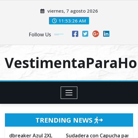
Skip
viernes, 7 agosto 2026
to
content
11:53:26 AM
Follow Us
VestimentaParaH
TRENDING NEWS
con Capucha para Hombre,ZARLLE Cuello Redondo Doblad