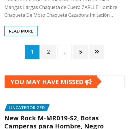
Mangas Largas Chaqueta de Cuero ZARLLE Hombre
Chaqueta De Moto Chaqueta Cazadora Imitación…
READ MORE
Posts
1
2
…
5
pagination
YOU MAY HAVE MISSED
UNCATEGORIZED
New Rock M-MR019-S2, Botas
Camperas para Hombre, Negro